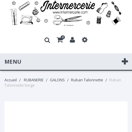
0
MENU
Accueil
RUBANERIE
GALONS
Ruban Talonnette
Ruban
Talonnette beige