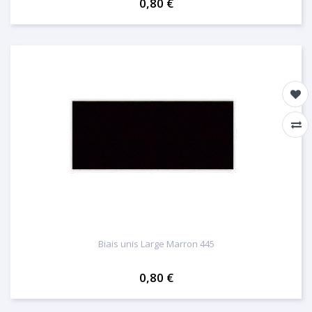
0,80 €
Biais unis Large Marron 445
0,80 €