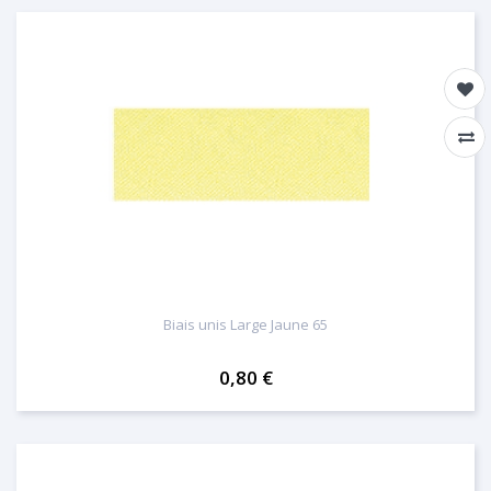
Biais unis Large Jaune 65
0,80 €