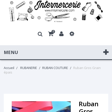
0
MENU
Accueil
RUBANERIE
RUBAN COUTURE
Ruban Gros Grain
épais
Ruban
Gros