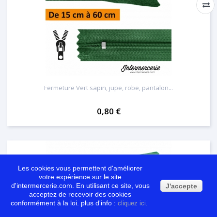
Fermeture Vert sapin, jupe, robe, pantalon...
0,80 €
Les cookies vous permettent d'améliorer
votre expérience sur le site
d'intermercerie.com. En utilisant ce site, vous
J'accepte
acceptez de recevoir des cookies
conformément à la loi. plus d'info :
cliquez ici.