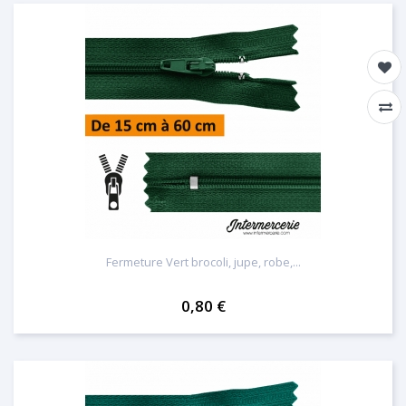
Fermeture Vert brocoli, jupe, robe,...
0,80 €