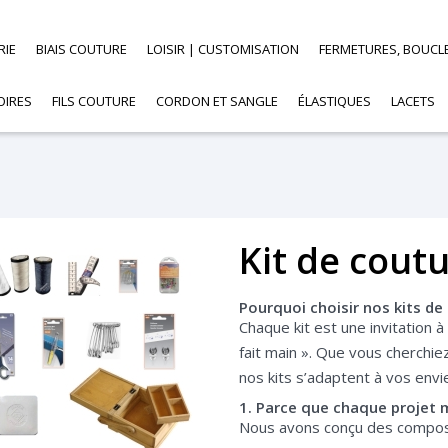
RIE
BIAIS COUTURE
LOISIR | CUSTOMISATION
FERMETURES, BOUCL
OIRES
FILS COUTURE
CORDON ET SANGLE
ÉLASTIQUES
LACETS
Kit de cout
Pourquoi choisir nos kits de
Chaque kit est une invitation à 
fait main ». Que vous cherchie
nos kits s’adaptent à vos envi
1. Parce que chaque projet m
Nous avons conçu des composit