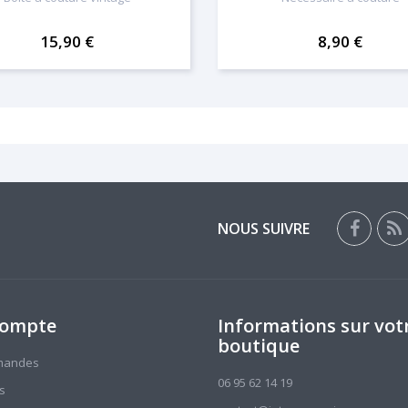
15,90 €
8,90 €
NOUS SUIVRE
compte
Informations sur vot
boutique
mandes
06 95 62 14 19
s