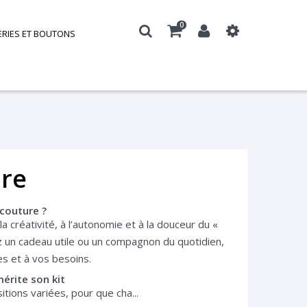
0
ERIES ET BOUTONS
ure
 couture ?
la créativité, à l’autonomie et à la douceur du «
z un cadeau utile ou un compagnon du quotidien,
es et à vos besoins.
érite son kit
ions variées, pour que cha...