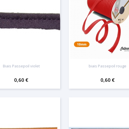
Biais Passepoil violet
biais Passepoil rouge
0,60 €
0,60 €