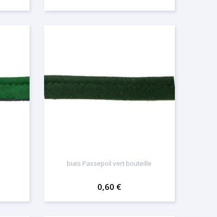
biais Passepoil vert bouteille
0,60 €