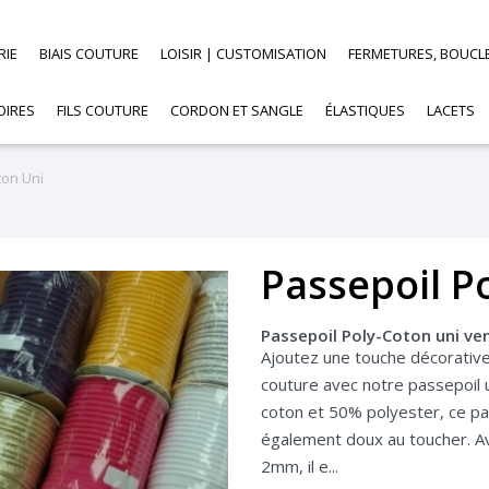
RIE
BIAIS COUTURE
LOISIR | CUSTOMISATION
FERMETURES, BOUCL
OIRES
FILS COUTURE
CORDON ET SANGLE
ÉLASTIQUES
LACETS
ton Uni
Passepoil P
Passepoil Poly-Coton uni ve
Ajoutez une touche décorative
couture avec notre passepoil
coton et 50% polyester, ce p
également doux au toucher. A
2mm, il e...