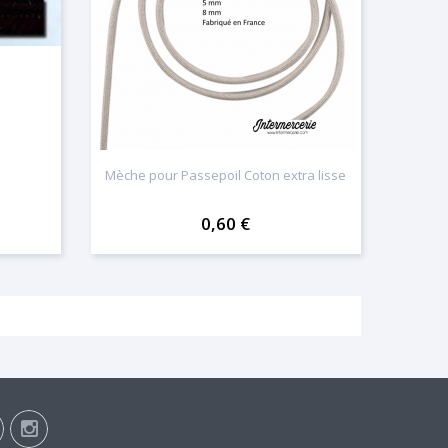
Mèche pour Passepoil Coton extra lisse
0,60 €