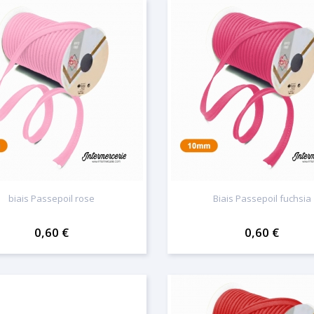
biais Passepoil rose
Biais Passepoil fuchsia
0,60 €
0,60 €