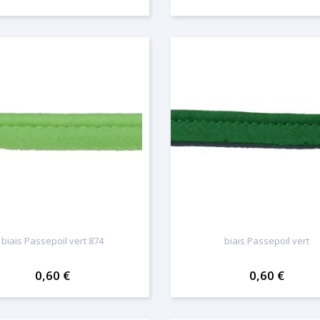
biais Passepoil vert 874
biais Passepoil vert
0,60 €
0,60 €