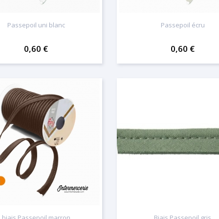
Passepoil uni blanc
Passepoil écru
0,60 €
0,60 €
biais Passepoil marron
Biais Passepoil gris